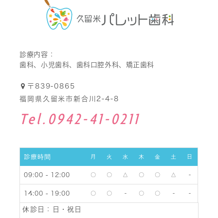
診療内容：
歯科、小児歯科、歯科口腔外科、矯正歯科
〒839-0865
福岡県久留米市新合川2-4-8
Tel.0942-41-0211
診療時間
月
火
水
木
金
土
日
09:00 - 12:00
〇
〇
△
〇
〇
△
-
14:00 - 19:00
〇
〇
-
〇
〇
-
-
休診日：
日・祝日